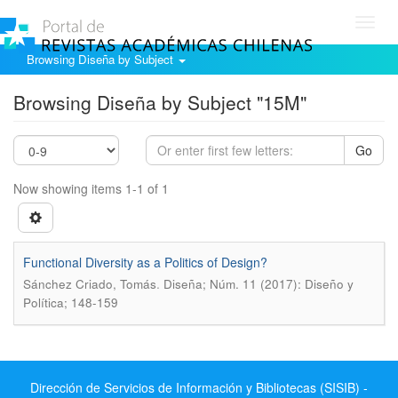
Toggl
navig
Browsing Diseña by Subject
Browsing Diseña by Subject "15M"
Go
Now showing items 1-1 of 1
Functional Diversity as a Politics of Design?
.
Sánchez Criado, Tomás
Diseña; Núm. 11 (2017): Diseño y
Política; 148-159
Dirección de Servicios de Información y Bibliotecas (SISIB) -