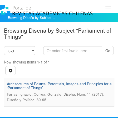
Toggl
navig
Browsing Diseña by Subject
Browsing Diseña by Subject "Parliament of
Things"
Go
Now showing items 1-1 of 1
Architectures of Politics: Potentials, Images and Principles for a
‘Parliament of Things’
.
Farías, Ignacio; Correa, Gonzalo
Diseña; Núm. 11 (2017):
Diseño y Política; 80-95