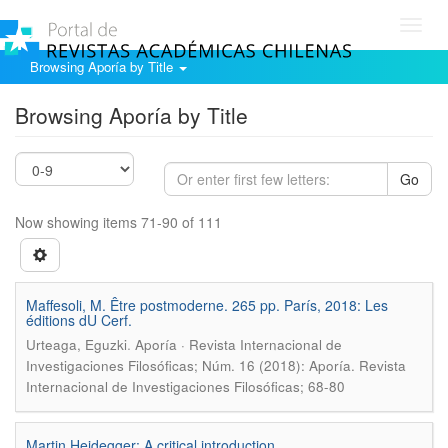
Toggl
navig
Browsing Aporía by Title
Browsing Aporía by Title
Go
Now showing items 71-90 of 111
Maffesoli, M. Être postmoderne. 265 pp. París, 2018: Les
éditions dU Cerf.
.
Urteaga, Eguzki
Aporía · Revista Internacional de
Investigaciones Filosóficas; Núm. 16 (2018): Aporía. Revista
Internacional de Investigaciones Filosóficas; 68-80
Martin Heidegger: A critical introduction