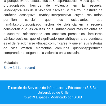
la perspectiva de estudiantes de&nbsp;Educación Media que han
protagonizado hechos de violencia en la escuela,
las&nbsp;causas de la violencia escolar. Se realizó un estudio de
carácter descriptivo e&nbsp;interpretativo cuyos resultados
permiten concluir que los estudiantes que
han&nbsp;protagonizado hechos de violencia en la escuela
consideran que las causas de sus&nbsp;conductas violentas se
encuentran relacionadas con aspectos personales, familiares
y&nbsp;sociales; que el significado que atribuyen a su conducta
es el de relacionarse y&nbsp;comunicarse; y que en sus historias
de vida existen elementos comunes que&nbsp;permiten
comprender el origen de la violencia en la escuela.
Metadata
Show full item record
Dirección de Servicios de Información y Bibliotecas (SISIB) -
Universidad de Chile
© 2019 Dspace - Modificado por SISIB