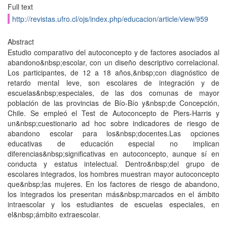
Full text
http://revistas.ufro.cl/ojs/index.php/educacion/article/view/959
Abstract
Estudio comparativo del autoconcepto y de factores asociados al
abandono&nbsp;escolar, con un diseño descriptivo correlacional.
Los participantes, de 12 a 18 años,&nbsp;con diagnóstico de
retardo mental leve, son escolares de integración y de
escuelas&nbsp;especiales, de las dos comunas de mayor
población de las provincias de Bío-Bío y&nbsp;de Concepción,
Chile. Se empleó el Test de Autoconcepto de Piers-Harris y
un&nbsp;cuestionario ad hoc sobre indicadores de riesgo de
abandono escolar para los&nbsp;docentes.Las opciones
educativas de educación especial no implican
diferencias&nbsp;significativas en autoconcepto, aunque sí en
conducta y estatus intelectual. Dentro&nbsp;del grupo de
escolares integrados, los hombres muestran mayor autoconcepto
que&nbsp;las mujeres. En los factores de riesgo de abandono,
los integrados los presentan más&nbsp;marcados en el ámbito
intraescolar y los estudiantes de escuelas especiales, en
el&nbsp;ámbito extraescolar.