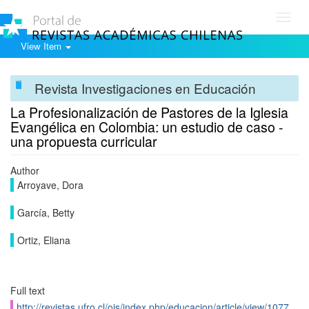
Toggl
navig
View Item
Revista Investigaciones en Educación
La Profesionalización de Pastores de la Iglesia
Evangélica en Colombia: un estudio de caso -
una propuesta curricular
Author
Arroyave, Dora
García, Betty
Ortiz, Eliana
Full text
http://revistas.ufro.cl/ojs/index.php/educacion/article/view/1077