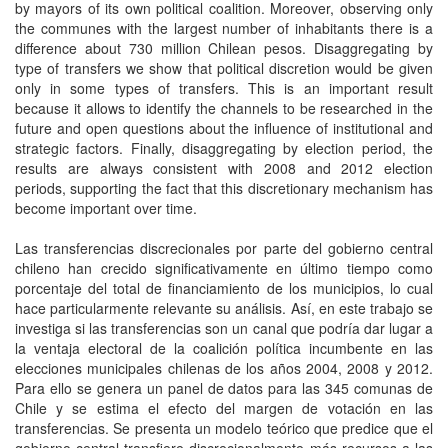
by mayors of its own political coalition. Moreover, observing only
the communes with the largest number of inhabitants there is a
difference about 730 million Chilean pesos. Disaggregating by
type of transfers we show that political discretion would be given
only in some types of transfers. This is an important result
because it allows to identify the channels to be researched in the
future and open questions about the influence of institutional and
strategic factors. Finally, disaggregating by election period, the
results are always consistent with 2008 and 2012 election
periods, supporting the fact that this discretionary mechanism has
become important over time.
Las transferencias discrecionales por parte del gobierno central
chileno han crecido significativamente en último tiempo como
porcentaje del total de financiamiento de los municipios, lo cual
hace particularmente relevante su análisis. Así, en este trabajo se
investiga si las transferencias son un canal que podría dar lugar a
la ventaja electoral de la coalición política incumbente en las
elecciones municipales chilenas de los años 2004, 2008 y 2012.
Para ello se genera un panel de datos para las 345 comunas de
Chile y se estima el efecto del margen de votación en las
transferencias. Se presenta un modelo teórico que predice que el