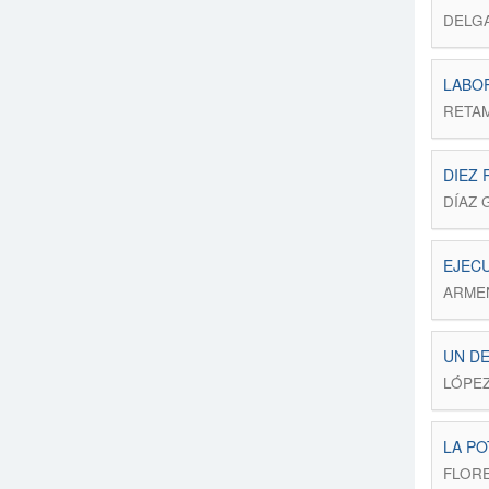
DELG
LABOR
RETA
DIEZ 
DÍAZ 
EJECU
ARME
UN DE
LÓPE
LA PO
FLORE