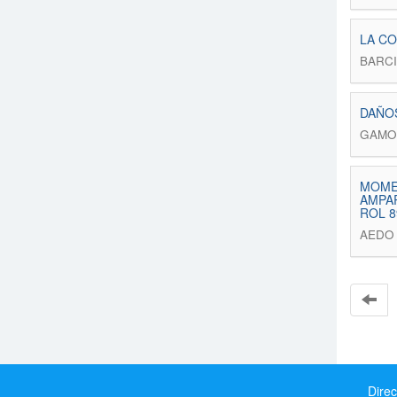
LA CO
BARC
DAÑOS
GAMO
MOMEN
AMPAR
ROL 8
AEDO 
Direc