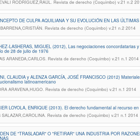
.
EVALI RODRÍGUEZ,RAÚL
Revista de derecho (Coquimbo) v.21 n.2 20
NCEPTO DE CULPA AQUILIANA Y SU EVOLUCIÓN EN LAS ÚLTIMAS
.
BARRENA,CRISTIÁN
Revista de derecho (Coquimbo) v.21 n.2 2014
Z-LASHERAS, MIGUEL (2012), Las negociaciones concordatarias y la t
o de 28 de julio de 1976
.
AS ARANEDA,CARLOS
Revista de derecho (Coquimbo) v.21 n.1 2014
NI, CLAUDIA y ALENZA GARCÍA, JOSÉ FRANCISCO (2012) Materiales s
tucionalismo latinoamericano
.
ORA ARAVENA,HUGO
Revista de derecho (Coquimbo) v.21 n.1 2014
ER LOYOLA, ENRIQUE (2013). El derecho fundamental al recurso en 
.
 SALAZAR,CAROLINA
Revista de derecho (Coquimbo) v.21 n.1 2014
DEN DE "TRASLADAR" O "RETIRAR" UNA INDUSTRIA POR RAZONE
ENAS