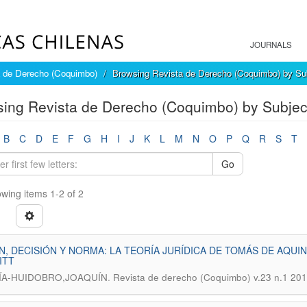
JOURNALS
a de Derecho (Coquimbo)
Browsing Revista de Derecho (Coquimbo) by Su
ing Revista de Derecho (Coquimbo) by Subject
B
C
D
E
F
G
H
I
J
K
L
M
N
O
P
Q
R
S
T
Go
wing items 1-2 of 2
, DECISIÓN Y NORMA: LA TEORÍA JURÍDICA DE TOMÁS DE AQUIN
ITT
.
ÍA-HUIDOBRO,JOAQUÍN
Revista de derecho (Coquimbo) v.23 n.1 20