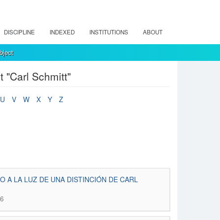
DISCIPLINE
INDEXED
INSTITUTIONS
ABOUT
bject
 "Carl Schmitt"
U
V
W
X
Y
Z
O A LA LUZ DE UNA DISTINCIÓN DE CARL
16