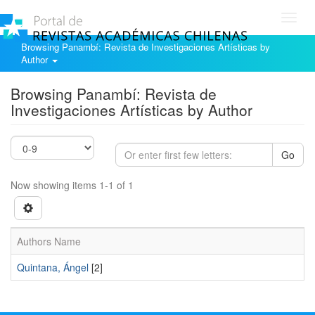
Toggl
navig
Browsing Panambí: Revista de Investigaciones Artísticas by
Author
Browsing Panambí: Revista de
Investigaciones Artísticas by Author
Go
Now showing items 1-1 of 1
Authors Name
Quintana, Ángel
[2]