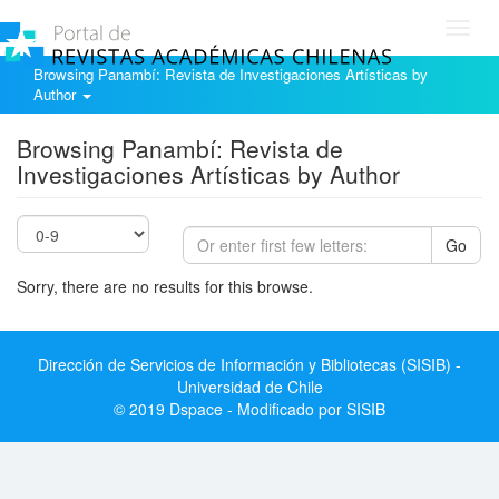
Toggl
navig
Browsing Panambí: Revista de Investigaciones Artísticas by
Author
Browsing Panambí: Revista de
Investigaciones Artísticas by Author
Go
Sorry, there are no results for this browse.
Dirección de Servicios de Información y Bibliotecas (SISIB) -
Universidad de Chile
© 2019 Dspace - Modificado por SISIB