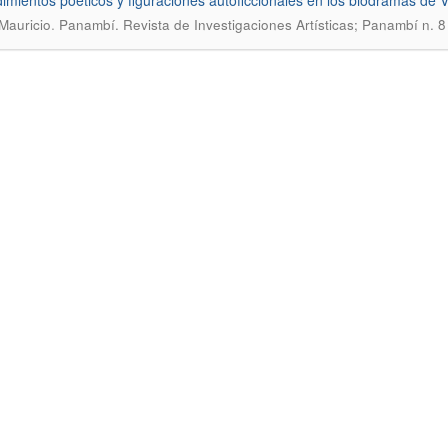
imientos poéticos y figuraciones autoficcionales en los biodramas de Vi
.
 Mauricio
Panambí. Revista de Investigaciones Artísticas; Panambí n. 8