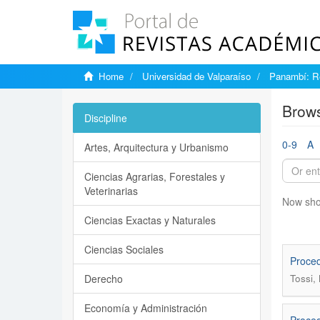
Home
Universidad de Valparaíso
Panambí: Re
Brows
Discipline
0-9
A
Artes, Arquitectura y Urbanismo
Ciencias Agrarias, Forestales y
Veterinarias
Now sho
Ciencias Exactas y Naturales
Ciencias Sociales
Proced
Derecho
Tossi,
Economía y Administración