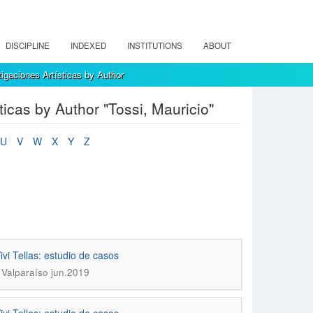
DISCIPLINE
INDEXED
INSTITUTIONS
ABOUT
igaciones Artísticas by Author
icas by Author "Tossi, Mauricio"
U
V
W
X
Y
Z
vi Tellas: estudio de casos
 Valparaíso jun.2019