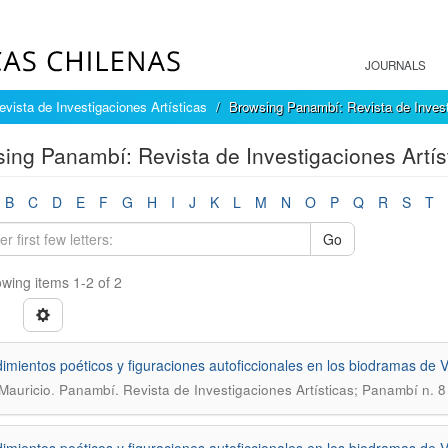
JOURNALS
vista de Investigaciones Artísticas
Browsing Panambí: Revista de Invest
ing Panambí: Revista de Investigaciones Artíst
B
C
D
E
F
G
H
I
J
K
L
M
N
O
P
Q
R
S
T
Go
wing items 1-2 of 2
imientos poéticos y figuraciones autoficcionales en los biodramas de Vi
.
 Mauricio
Panambí. Revista de Investigaciones Artísticas; Panambí n. 8