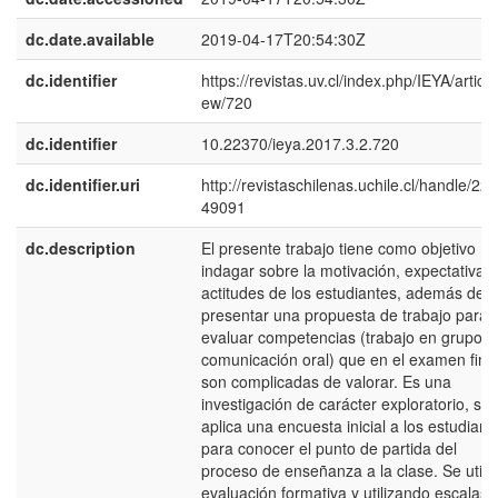
dc.date.available
2019-04-17T20:54:30Z
dc.identifier
https://revistas.uv.cl/index.php/IEYA/article
ew/720
dc.identifier
10.22370/ieya.2017.3.2.720
dc.identifier.uri
http://revistaschilenas.uchile.cl/handle/225
49091
dc.description
El presente trabajo tiene como objetivo
indagar sobre la motivación, expectativas 
actitudes de los estudiantes, además de
presentar una propuesta de trabajo para
evaluar competencias (trabajo en grupo,
comunicación oral) que en el examen fina
son complicadas de valorar. Es una
investigación de carácter exploratorio, se
aplica una encuesta inicial a los estudiant
para conocer el punto de partida del
proceso de enseñanza a la clase. Se utili
evaluación formativa y utilizando escalas 