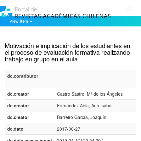
Toggl
navig
View Item
Show simple item record
Motivación e implicación de los estudiantes en
el proceso de evaluación formativa realizando
trabajo en grupo en el aula
dc.contributor
dc.creator
Castro Sastre, Mª de los Ángeles
dc.creator
Fernández Abia, Ana Isabel
dc.creator
Barreiro García, Joaquín
dc.date
2017-06-27
dc.date.accessioned
2019-04-17T20:54:30Z