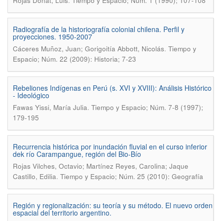
.
Rojas Donat, Luis
Tiempo y Espacio; Núm. 1 (1990); 107-108
Radiografía de la historiografía colonial chilena. Perfil y
proyecciones. 1950-2007
.
Cáceres Muñoz, Juan; Gorigoitía Abbott, Nicolás
Tiempo y
Espacio; Núm. 22 (2009): Historia; 7-23
Rebeliones Indígenas en Perú (s. XVI y XVIII): Análisis Histórico
- Ideológico
.
Fawas Yissi, María Julia
Tiempo y Espacio; Núm. 7-8 (1997);
179-195
Recurrencia histórica por inundación fluvial en el curso inferior
dek río Carampangue, región del Bio-Bío
Rojas Vilches, Octavio; Martínez Reyes, Carolina; Jaque
.
Castillo, Edilia
Tiempo y Espacio; Núm. 25 (2010): Geografía
Región y regionalización: su teoría y su método. El nuevo orden
espacial del territorio argentino.