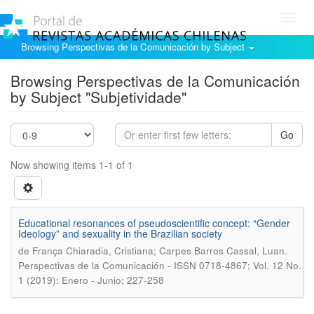
Toggl
navig
Browsing Perspectivas de la Comunicación by Subject
Browsing Perspectivas de la Comunicación
by Subject "Subjetividade"
Go
Now showing items 1-1 of 1
Educational resonances of pseudoscientific concept: “Gender
Ideology” and sexuality in the Brazilian society
.
de França Chiaradia, Cristiana; Carpes Barros Cassal, Luan
Perspectivas de la Comunicación - ISSN 0718-4867; Vol. 12 No.
1 (2019): Enero - Junio; 227-258