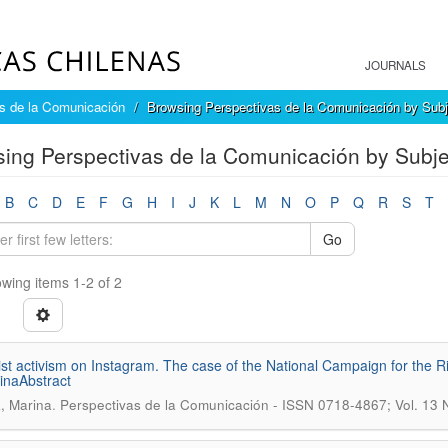
JOURNALS
s de la Comunicación
Browsing Perspectivas de la Comunicación by Subj
ing Perspectivas de la Comunicación by Subje
B
C
D
E
F
G
H
I
J
K
L
M
N
O
P
Q
R
S
T
Go
wing items 1-2 of 2
st activism on Instagram. The case of the National Campaign for the Ri
inaAbstract
.
, Marina
Perspectivas de la Comunicación - ISSN 0718-4867; Vol. 13 N