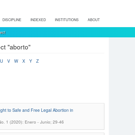
DISCIPLINE
INDEXED
INSTITUTIONS
ABOUT
ect
ct "aborto"
U
V
W
X
Y
Z
ght to Safe and Free Legal Abortion in
o. 1 (2020): Enero - Junio; 29-46