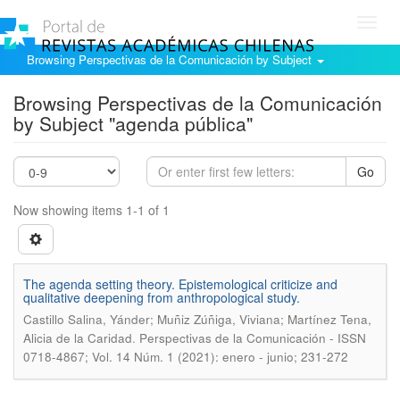
Toggl
navig
Browsing Perspectivas de la Comunicación by Subject
Browsing Perspectivas de la Comunicación
by Subject "agenda pública"
Go
Now showing items 1-1 of 1
The agenda setting theory. Epistemological criticize and
qualitative deepening from anthropological study.
Castillo Salina, Yánder; Muñiz Zúñiga, Viviana; Martínez Tena,
.
Alicia de la Caridad
Perspectivas de la Comunicación - ISSN
0718-4867; Vol. 14 Núm. 1 (2021): enero - junio; 231-272