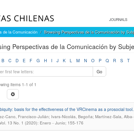
JOURNALS
s de la Comunicación
Browsing Perspectivas de la Comunicación by Subj
ing Perspectivas de la Comunicación by Subjec
B
C
D
E
F
G
H
I
J
K
L
M
N
O
P
Q
R
S
T
Go
wing items 1-1 of 1
biquity: basis for the effectiveness of the VRCinema as a prosocial tool.
ez-Cano, Francisco-Julián; Ivars-Nicolás, Begoña; Martínez-Sala, Alba
Vol. 13 No. 1 (2020): Enero - Junio; 155-176