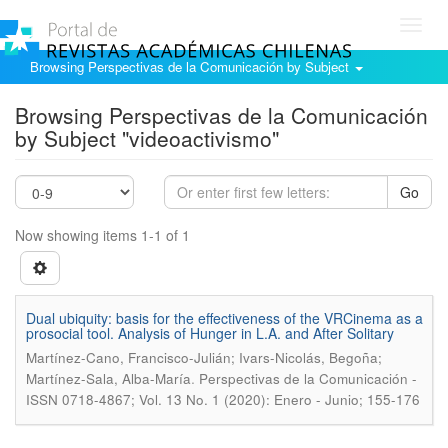
Toggl
navig
Browsing Perspectivas de la Comunicación by Subject
Browsing Perspectivas de la Comunicación
by Subject "videoactivismo"
Go
Now showing items 1-1 of 1
Dual ubiquity: basis for the effectiveness of the VRCinema as a
prosocial tool. Analysis of Hunger in L.A. and After Solitary
Martínez-Cano, Francisco-Julián; Ivars-Nicolás, Begoña;
.
Martínez-Sala, Alba-María
Perspectivas de la Comunicación -
ISSN 0718-4867; Vol. 13 No. 1 (2020): Enero - Junio; 155-176