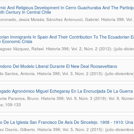
ic And Religious Development In Cerro Guachuraba And The Particip
th Century In Central Chile
.
oronado, Jesús Moisés; Sánchez Antonucci, Gabriel
Historia 396; Vol
rian Immigrants In Spain And Their Contribution To The Ecuadorian
 Economic Crisis
.
agoso Vázquez, Rafael
Historia 396; Vol. 2, Núm. 2 (2012): (julio-dic
ndono Del Modelo Liberal Durante El New Deal Rooseveltiano
.
o Santos, Antonia
Historia 396; Vol. 3, Núm. 2 (2013): (julio-diciembr
egado Agronómico Miguel Echegaray En La Encrucijada De La Guerra 
.
ante Paramos, Bruno
Historia 396; Vol. 9, Núm. 3 (2019): Vol. 9, Núme
a; 109-133
rio De La Iglesia San Francisco De Asís De Sincelejo. 1908 - 1910: Una 
.
ez Osorio, Gilberto
Historia 396; Vol. 5, Núm. 2 (2015): (julio-diciembr