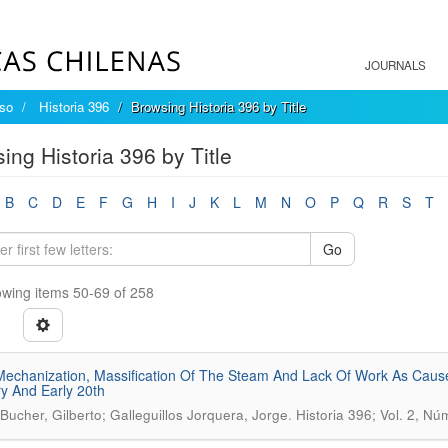
JOURNALS
íso
Historia 396
Browsing Historia 396 by Title
ing Historia 396 by Title
B
C
D
E
F
G
H
I
J
K
L
M
N
O
P
Q
R
S
T
Go
wing items 50-69 of 258
Mechanization, Massification Of The Steam And Lack Of Work As Cause
y And Early 20th
.
 Bucher, Gilberto; Galleguillos Jorquera, Jorge
Historia 396; Vol. 2, Nú