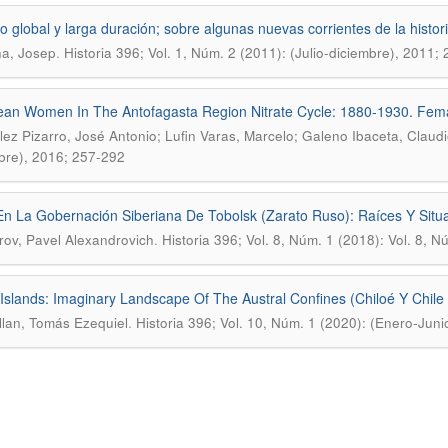
o global y larga duración; sobre algunas nuevas corrientes de la histor
.
a, Josep
Historia 396; Vol. 1, Núm. 2 (2011): (Julio-diciembre), 2011;
an Women In The Antofagasta Region Nitrate Cycle: 1880-1930. Femal
ez Pizarro, José Antonio; Lufin Varas, Marcelo; Galeno Ibaceta, Claud
bre), 2016; 257-292
 En La Gobernación Siberiana De Tobolsk (Zarato Ruso): Raíces Y Situac
.
ov, Pavel Alexandrovich
Historia 396; Vol. 8, Núm. 1 (2018): Vol. 8, 
 Islands: Imaginary Landscape Of The Austral Confines (Chiloé Y Chile
.
llan, Tomás Ezequiel
Historia 396; Vol. 10, Núm. 1 (2020): (Enero-Jun