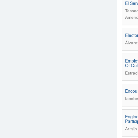
El Ser
Tessa
Améric
Electo
Álvare
Employ
Of Qui
Estrad
Encoun
Iacobe
Engine
Partici
Armijo