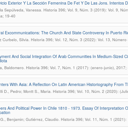
vicio Exterior Y La Sección Femenina De Fet Y De Las Jons. Intentos
.
da Sepúlveda, Vanessa
Historia 396; Vol. 9, Núm. 3 (2019): Vol. 9, Nú
a; 19-40
ral Excommunications: The Church And State Controversy In Puerto Ri
.
z Curbelo, Silvia
Historia 396; Vol. 12, Núm. 3 (2022): Vol. 13, Número
ment And Social Integration Of Arab Communities In Medium-Sized Cit
llota
.
a, Baldomero
Historia 396; Vol. 7, Núm. 1 (2017): (enero-junio), 2017;
ters With Asia: A Reflection On Latin American Historiography From T
.
lli D., Pedro; Montt S., Maria
Historia 396; Vol. 10, Núm. 2 (2020): (Ju
ers And Political Power In Chile 1810 - 1973. Essay Of Interpretation O
pation
.
 G., Benjamin; Gutiérrez, Claudio
Historia 396; Vol. 11, Núm. 1 (2021):