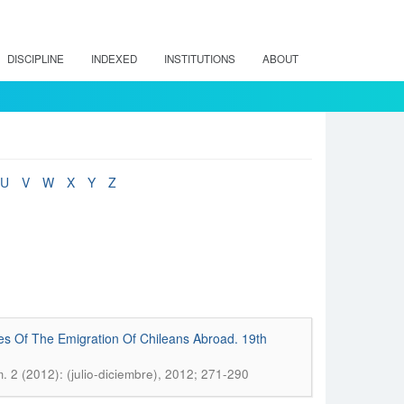
DISCIPLINE
INDEXED
INSTITUTIONS
ABOUT
U
V
W
X
Y
Z
s Of The Emigration Of Chileans Abroad. 19th
m. 2 (2012): (julio-diciembre), 2012; 271-290