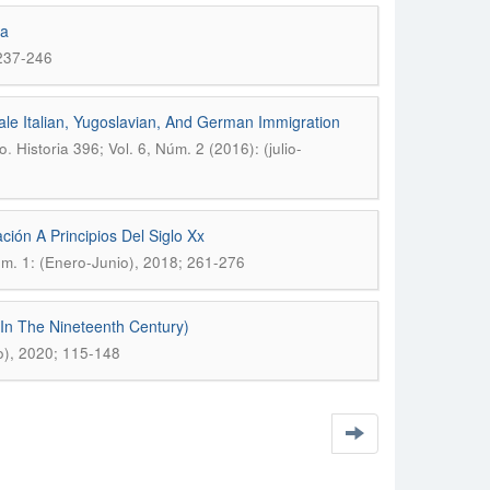
ia
 237-246
e Italian, Yugoslavian, And German Immigration
.
io
Historia 396; Vol. 6, Núm. 2 (2016): (julio-
ión A Principios Del Siglo Xx
Núm. 1: (Enero-Junio), 2018; 261-276
 In The Nineteenth Century)
io), 2020; 115-148