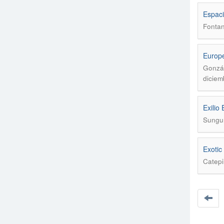
Espaci
Fontan
Europe
Gonzál
diciem
Exilio
Sungur
Exotic
Catepi