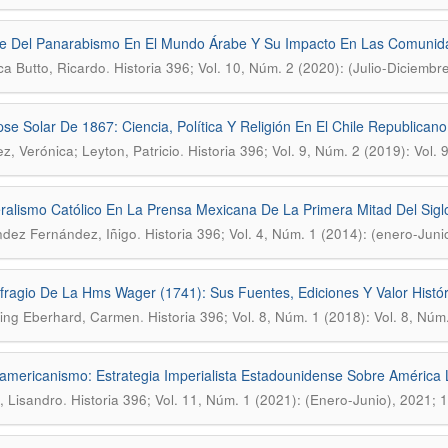
e Del Panarabismo En El Mundo Árabe Y Su Impacto En Las Comunida
.
a Butto, Ricardo
Historia 396; Vol. 10, Núm. 2 (2020): (Julio-Diciemb
ipse Solar De 1867: Ciencia, Política Y Religión En El Chile Republicano
.
z, Verónica; Leyton, Patricio
Historia 396; Vol. 9, Núm. 2 (2019): Vol.
eralismo Católico En La Prensa Mexicana De La Primera Mitad Del Sigl
.
dez Fernández, Iñigo
Historia 396; Vol. 4, Núm. 1 (2014): (enero-Juni
fragio De La Hms Wager (1741): Sus Fuentes, Ediciones Y Valor Histór
.
ing Eberhard, Carmen
Historia 396; Vol. 8, Núm. 1 (2018): Vol. 8, Núm
americanismo: Estrategia Imperialista Estadounidense Sobre América 
.
 Lisandro
Historia 396; Vol. 11, Núm. 1 (2021): (Enero-Junio), 2021; 