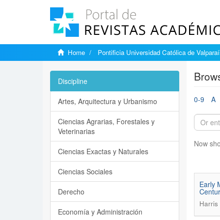
Home
Pontificia Universidad Católica de Valpara
Brows
Discipline
0-9
A
Artes, Arquitectura y Urbanismo
Ciencias Agrarias, Forestales y
Veterinarias
Now sho
Ciencias Exactas y Naturales
Ciencias Sociales
Early 
Derecho
Centur
Harris
Economía y Administración