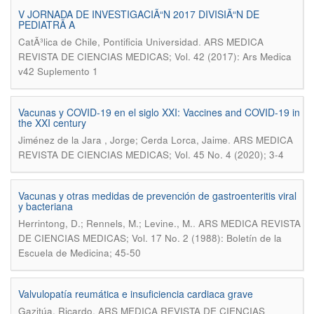
V JORNADA DE INVESTIGACIÃ“N 2017 DIVISIÃ“N DE
PEDIATRÃ A
.
CatÃ³lica de Chile, Pontificia Universidad
ARS MEDICA
REVISTA DE CIENCIAS MEDICAS; Vol. 42 (2017): Ars Medica
v42 Suplemento 1
Vacunas y COVID-19 en el siglo XXI: Vaccines and COVID-19 in
the XXI century
.
Jiménez de la Jara , Jorge; Cerda Lorca, Jaime
ARS MEDICA
REVISTA DE CIENCIAS MEDICAS; Vol. 45 No. 4 (2020); 3-4
Vacunas y otras medidas de prevención de gastroenteritis viral
y bacteriana
.
Herrintong, D.; Rennels, M.; Levine., M.
ARS MEDICA REVISTA
DE CIENCIAS MEDICAS; Vol. 17 No. 2 (1988): Boletín de la
Escuela de Medicina; 45-50
Valvulopatía reumática e insuficiencia cardiaca grave
.
Gazitúa, Ricardo
ARS MEDICA REVISTA DE CIENCIAS