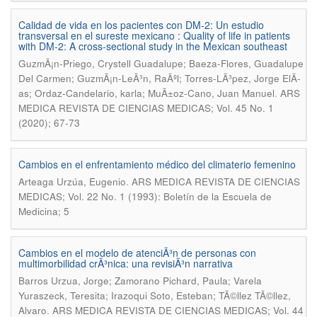
Calidad de vida en los pacientes con DM-2: Un estudio
transversal en el sureste mexicano : Quality of life in patients
with DM-2: A cross-sectional study in the Mexican southeast
GuzmÃ¡n-Priego, Crystell Guadalupe; Baeza-Flores, Guadalupe
Del Carmen; GuzmÃ¡n-LeÃ³n, RaÃºl; Torres-LÃ³pez, Jorge ElÃ­
.
as; Ordaz-Candelario, karla; MuÃ±oz-Cano, Juan Manuel
ARS
MEDICA REVISTA DE CIENCIAS MEDICAS; Vol. 45 No. 1
(2020); 67-73
Cambios en el enfrentamiento médico del climaterio femenino
.
Arteaga Urzúa, Eugenio
ARS MEDICA REVISTA DE CIENCIAS
MEDICAS; Vol. 22 No. 1 (1993): Boletín de la Escuela de
Medicina; 5
Cambios en el modelo de atenciÃ³n de personas con
multimorbilidad crÃ³nica: una revisiÃ³n narrativa
Barros Urzua, Jorge; Zamorano Pichard, Paula; Varela
Yuraszeck, Teresita; Irazoqui Soto, Esteban; TÃ©llez TÃ©llez,
.
Alvaro
ARS MEDICA REVISTA DE CIENCIAS MEDICAS; Vol. 44