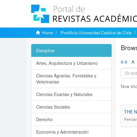
Home
Pontificia Universidad Católica de Chile
Brows
Discipline
0-9
A
Artes, Arquitectura y Urbanismo
Ciencias Agrarias, Forestales y
Veterinarias
Now sho
Ciencias Exactas y Naturales
Ciencias Sociales
THE N
Derecho
Ferná
Economía y Administración