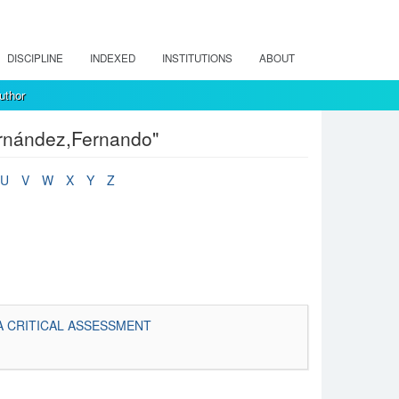
DISCIPLINE
INDEXED
INSTITUTIONS
ABOUT
uthor
ernández,Fernando"
U
V
W
X
Y
Z
A CRITICAL ASSESSMENT