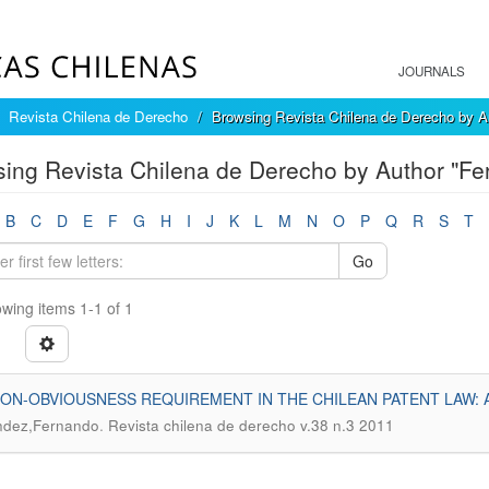
JOURNALS
Revista Chilena de Derecho
Browsing Revista Chilena de Derecho by A
ing Revista Chilena de Derecho by Author "F
B
C
D
E
F
G
H
I
J
K
L
M
N
O
P
Q
R
S
T
Go
wing items 1-1 of 1
ON-OBVIOUSNESS REQUIREMENT IN THE CHILEAN PATENT LAW: 
.
ndez,Fernando
Revista chilena de derecho v.38 n.3 2011