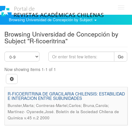
Toggl
navig
Browsing Universidad de Concepción by Subject
Browsing Universidad de Concepción by
Subject "R-ficoeritrina"
Go
Now showing items 1-1 of 1
R-FICOERITRINA DE GRACILARIA CHILENSIS: ESTABILIDAD
E INTERACION ENTRE SUBUNIDADES
Bunster,Marta; Contreras-Martel,Carlos; Bruna,Carola;
.
Martínez- Oyanede,José
Boletín de la Sociedad Chilena de
Química v.45 n.2 2000