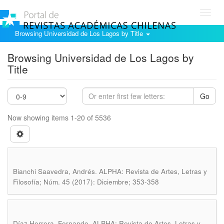
Toggl
navig
Browsing Universidad de Los Lagos by Title
Browsing Universidad de Los Lagos by
Title
Go
Now showing items 1-20 of 5536
.
Bianchi Saavedra, Andrés
ALPHA: Revista de Artes, Letras y
Filosofía; Núm. 45 (2017): Diciembre; 353-358
.
Díaz Herrera, Fernando
ALPHA: Revista de Artes, Letras y