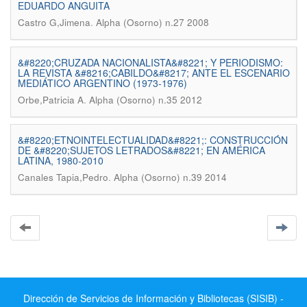
EDUARDO ANGUITA
.
Castro G,Jimena
Alpha (Osorno) n.27 2008
&#8220;CRUZADA NACIONALISTA&#8221; Y PERIODISMO:
LA REVISTA &#8216;CABILDO&#8217; ANTE EL ESCENARIO
MEDIÁTICO ARGENTINO (1973-1976)
.
Orbe,Patricia A
Alpha (Osorno) n.35 2012
&#8220;ETNOINTELECTUALIDAD&#8221;: CONSTRUCCIÓN
DE &#8220;SUJETOS LETRADOS&#8221; EN AMÉRICA
LATINA, 1980-2010
.
Canales Tapia,Pedro
Alpha (Osorno) n.39 2014
Dirección de Servicios de Información y Bibliotecas (SISIB) -