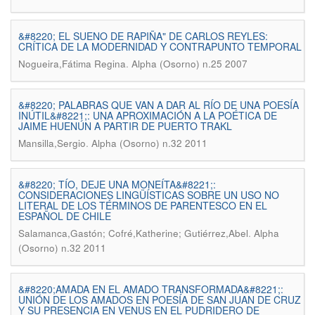
&#8220; EL SUENO DE RAPIÑA" DE CARLOS REYLES:
CRÍTICA DE LA MODERNIDAD Y CONTRAPUNTO TEMPORAL
.
Nogueira,Fátima Regina
Alpha (Osorno) n.25 2007
&#8220; PALABRAS QUE VAN A DAR AL RÍO DE UNA POESÍA
INÚTIL&#8221;: UNA APROXIMACIÓN A LA POÉTICA DE
JAIME HUENÚN A PARTIR DE PUERTO TRAKL
.
Mansilla,Sergio
Alpha (Osorno) n.32 2011
&#8220; TÍO, DEJE UNA MONEÍTA&#8221;:
CONSIDERACIONES LINGÜÍSTICAS SOBRE UN USO NO
LITERAL DE LOS TÉRMINOS DE PARENTESCO EN EL
ESPAÑOL DE CHILE
.
Salamanca,Gastón; Cofré,Katherine; Gutiérrez,Abel
Alpha
(Osorno) n.32 2011
&#8220;AMADA EN EL AMADO TRANSFORMADA&#8221;:
UNIÓN DE LOS AMADOS EN POESÍA DE SAN JUAN DE CRUZ
Y SU PRESENCIA EN VENUS EN EL PUDRIDERO DE