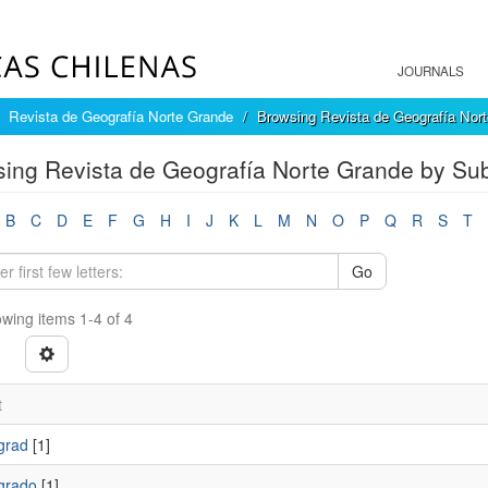
JOURNALS
Revista de Geografía Norte Grande
Browsing Revista de Geografía Nort
ing Revista de Geografía Norte Grande by Sub
B
C
D
E
F
G
H
I
J
K
L
M
N
O
P
Q
R
S
T
Go
wing items 1-4 of 4
t
grad
[1]
ngrado
[1]