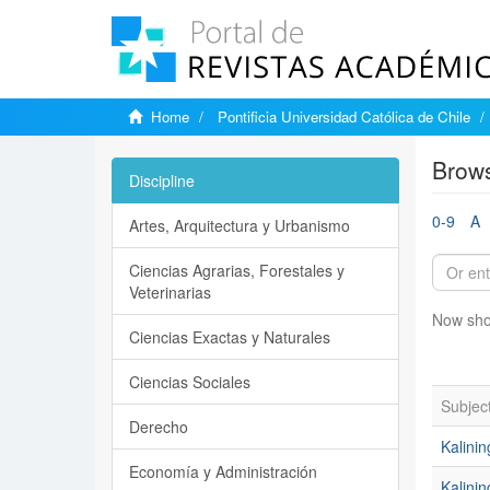
Home
Pontificia Universidad Católica de Chile
Brows
Discipline
0-9
A
Artes, Arquitectura y Urbanismo
Ciencias Agrarias, Forestales y
Veterinarias
Now sho
Ciencias Exactas y Naturales
Ciencias Sociales
Subjec
Derecho
Kalinin
Economía y Administración
Kalini