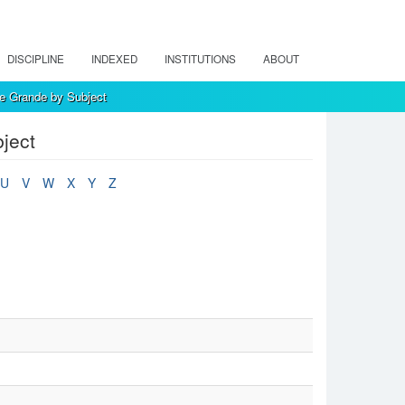
DISCIPLINE
INDEXED
INSTITUTIONS
ABOUT
e Grande by Subject
ject
U
V
W
X
Y
Z