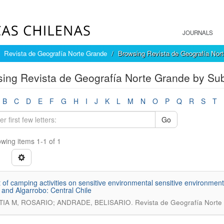
JOURNALS
Revista de Geografía Norte Grande
Browsing Revista de Geografía Nort
ing Revista de Geografía Norte Grande by Sub
B
C
D
E
F
G
H
I
J
K
L
M
N
O
P
Q
R
S
T
Go
wing items 1-1 of 1
 of camping activities on sensitive environmental sensitive environment
o and Algarrobo: Central Chile
.
IA M, ROSARIO; ANDRADE, BELISARIO
Revista de Geografía Norte