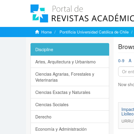
Home
Pontificia Universidad Católica de Chile
Brows
Discipline
0-9
A
Artes, Arquitectura y Urbanismo
Ciencias Agrarias, Forestales y
Veterinarias
Now sho
Ciencias Exactas y Naturales
Ciencias Sociales
Impact
Llolle
Derecho
URRUT
Economía y Administración