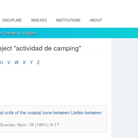
DISCIPLINE
INDEXED
INSTITUTIONS
ABOUT
e Grande by Subject
ject "actividad de camping"
U
V
W
X
Y
Z
al units of the coastal zone between Llolleo between
 Grande; Núm. 18 (1991); 9-17