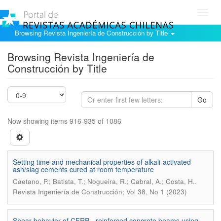
Toggl
navig
Browsing Revista Ingeniería de Construcción by Title
Browsing Revista Ingeniería de
Construcción by Title
Go
Now showing items 916-935 of 1086
Setting time and mechanical properties of alkali-activated
ash/slag cements cured at room temperature
.
Caetano, P.; Batista, T.; Nogueira, R.; Cabral, A.; Costa, H.
Revista Ingeniería de Construcción; Vol 38, No 1 (2023)
Shear behavior of CFRP - reinforced concrete beams using