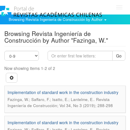
Toggl
navig
Browsing Revista Ingeniería de Construcción by Author
Browsing Revista Ingeniería de
Construcción by Author "Fazinga, W."
Go
Now showing items 1-2 of 2
Implementation of standard work in the construction industry
.
Fazinga, W.; Saffaro, F.; Isatto, E.; Lantelme, E.
Revista
Ingeniería de Construcción; Vol 34, No 3 (2019); 288-298
Implementation of standard work in the construction industry
.
Fazinga, W.; Saffaro, F.; Isatto, E.; Lantelme, E.
Revista