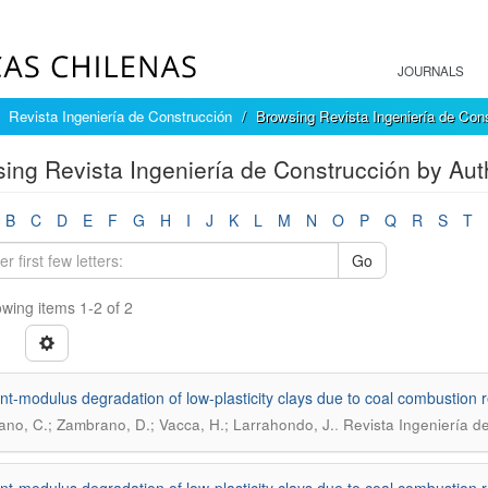
JOURNALS
Revista Ingeniería de Construcción
Browsing Revista Ingeniería de Con
ing Revista Ingeniería de Construcción by Auth
B
C
D
E
F
G
H
I
J
K
L
M
N
O
P
Q
R
S
T
Go
wing items 1-2 of 2
ent-modulus degradation of low-plasticity clays due to coal combustion 
.
ano, C.; Zambrano, D.; Vacca, H.; Larrahondo, J.
Revista Ingeniería d