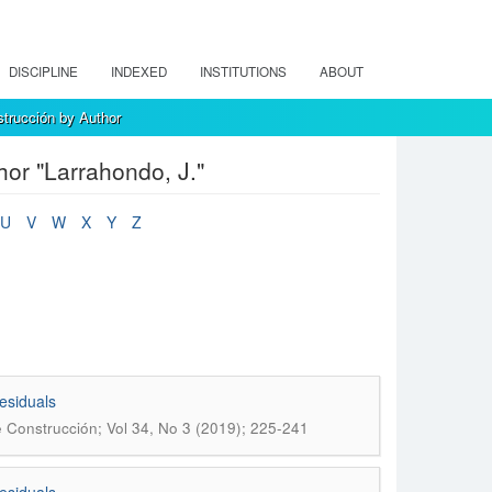
DISCIPLINE
INDEXED
INSTITUTIONS
ABOUT
strucción by Author
or "Larrahondo, J."
U
V
W
X
Y
Z
residuals
e Construcción; Vol 34, No 3 (2019); 225-241