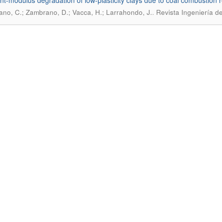
ent-modulus degradation of low-plasticity clays due to coal combustion 
.
ano, C.; Zambrano, D.; Vacca, H.; Larrahondo, J.
Revista Ingeniería d