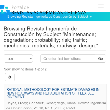
Toggl
navig
Browsing Revista Ingeniería de Construcción by Subject
Browsing Revista Ingeniería de
Construcción by Subject "Maintenance;
degradation; probability; risk; traffic;
mechanics; materials; roadway; design."
Go
Now showing items 1-2 of 2
RATIONAL METHODOLOGY FOR ESTIMATE DAMAGES IN
NEW ROADWAYS AND REHABILITATION OF FLEXIBLE
PAVEMENT
.
Reyes, Fredy; González, César; Vega, Diana
Revista Ingeniería
de Construcción; Vol 18, No 1 (2003); 48-59