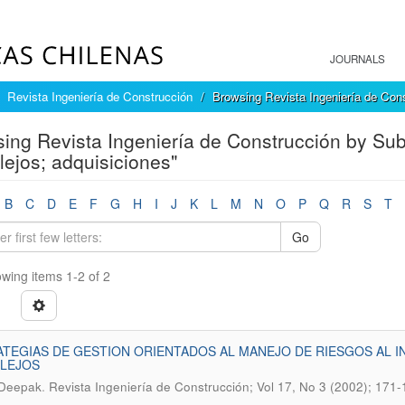
JOURNALS
Revista Ingeniería de Construcción
Browsing Revista Ingeniería de Con
ing Revista Ingeniería de Construcción by Sub
ejos; adquisiciones"
B
C
D
E
F
G
H
I
J
K
L
M
N
O
P
Q
R
S
T
Go
wing items 1-2 of 2
TEGIAS DE GESTION ORIENTADOS AL MANEJO DE RIESGOS AL I
LEJOS
.
 Deepak
Revista Ingeniería de Construcción; Vol 17, No 3 (2002); 171