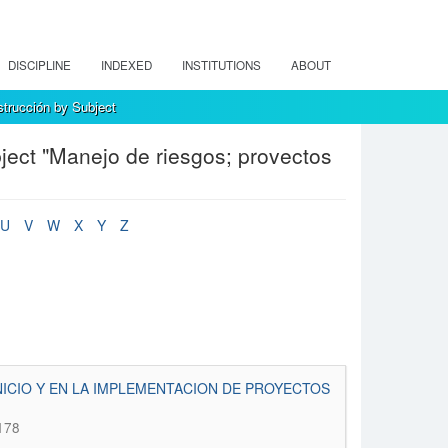
DISCIPLINE
INDEXED
INSTITUTIONS
ABOUT
strucción by Subject
ject "Manejo de riesgos; provectos
U
V
W
X
Y
Z
NICIO Y EN LA IMPLEMENTACION DE PROYECTOS
-178