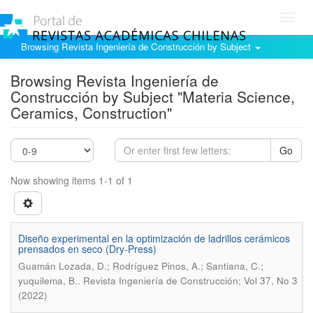
Toggl
navig
Browsing Revista Ingeniería de Construcción by Subject
Browsing Revista Ingeniería de
Construcción by Subject "Materia Science,
Ceramics, Construction"
Go
Now showing items 1-1 of 1
Diseño experimental en la optimización de ladrillos cerámicos
prensados en seco (Dry-Press)
Guamán Lozada, D.; Rodríguez Pinos, A.; Santiana, C.;
.
yuquilema, B.
Revista Ingeniería de Construcción; Vol 37, No 3
(2022)