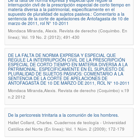
De la falta de norma expresa y especial que regule la
interrupción civil de la prescripción especial de corto tiempo en
materia diversa a la patrimonial, específicamente en el
supuesto de pluralidad de sujetos pasivos.: Comentario a la
sentencia de la corte de apelaciones de Antofagasta de 10 de
marzo de 2011, rol N° 10-2011
.
Mondaca Miranda, Alexis
Revista de derecho (Coquimbo. En
línea); Vol. 19 No. 2 (2012); 491-430
DE LA FALTA DE NORMA EXPRESA Y ESPECIAL QUE
REGULE LA INTERRUPCIÓN CIVIL DE LA PRESCRIPCIÓN
ESPECIAL DE CORTO TIEMPO EN MATERIA DIVERSA A LA
PATRIMONIAL, ESPECÍFICAMENTE EN EL SUPUESTO DE
PLURALIDAD DE SUJETOS PASIVOS: COMENTARIO A LA
SENTENCIA DE LA CORTE DE APELACIONES DE
ANTOFAGASTA DE 10 DE MARZO DE 2011, ROL N° 10-2011
.
Mondaca Miranda,Alexis
Revista de derecho (Coquimbo) v.19
n.2 2012
De la pericoresis trinitaria a la comunión de los hombres.
.
Hallet Collard, Charles
Cuadernos de teología - Universidad
Católica del Norte (En línea); Vol. 1 Núm. 2 (2009); 172-179