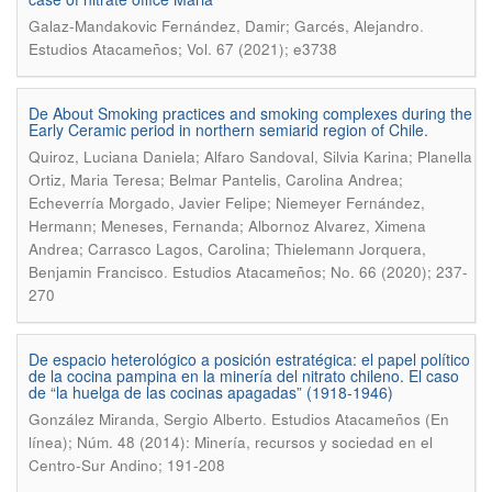
.
Galaz-Mandakovic Fernández, Damir; Garcés, Alejandro
Estudios Atacameños; Vol. 67 (2021); e3738
De About Smoking practices and smoking complexes during the
Early Ceramic period in northern semiarid region of Chile.
Quiroz, Luciana Daniela; Alfaro Sandoval, Silvia Karina; Planella
Ortiz, Maria Teresa; Belmar Pantelis, Carolina Andrea;
Echeverría Morgado, Javier Felipe; Niemeyer Fernández,
Hermann; Meneses, Fernanda; Albornoz Alvarez, Ximena
Andrea; Carrasco Lagos, Carolina; Thielemann Jorquera,
.
Benjamin Francisco
Estudios Atacameños; No. 66 (2020); 237-
270
De espacio heterológico a posición estratégica: el papel político
de la cocina pampina en la minería del nitrato chileno. El caso
de “la huelga de las cocinas apagadas” (1918-1946)
.
González Miranda, Sergio Alberto
Estudios Atacameños (En
línea); Núm. 48 (2014): Minería, recursos y sociedad en el
Centro-Sur Andino; 191-208