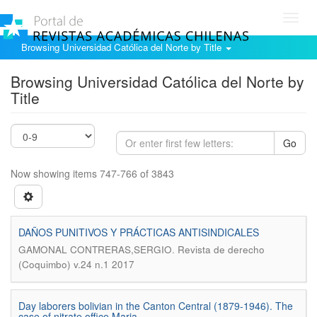
Toggl
navig
Browsing Universidad Católica del Norte by Title
Browsing Universidad Católica del Norte by
Title
Go
Now showing items 747-766 of 3843
DAÑOS PUNITIVOS Y PRÁCTICAS ANTISINDICALES
.
GAMONAL CONTRERAS,SERGIO
Revista de derecho
(Coquimbo) v.24 n.1 2017
Day laborers bolivian in the Canton Central (1879-1946). The
case of nitrate office Maria