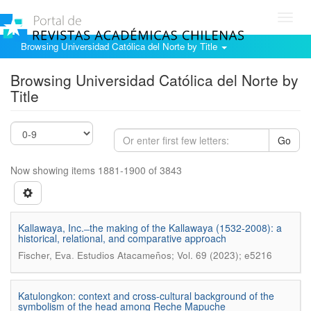
Toggl
navig
Browsing Universidad Católica del Norte by Title
Browsing Universidad Católica del Norte by
Title
Go
Now showing items 1881-1900 of 3843
Kallawaya, Inc. ̶ the making of the Kallawaya (1532-2008): a
historical, relational, and comparative approach
.
Fischer, Eva
Estudios Atacameños; Vol. 69 (2023); e5216
Katulongkon: context and cross-cultural background of the
symbolism of the head among Reche Mapuche