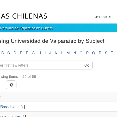
JOURNALS
versidad de Valparaíso by Subject
ing Universidad de Valparaíso by Subject
B
C
D
E
F
G
H
I
J
K
L
M
N
O
P
Q
R
S
T
Go
wing items 1-20 of 66
t
Ross Island
[1]
s de infantes
[1]