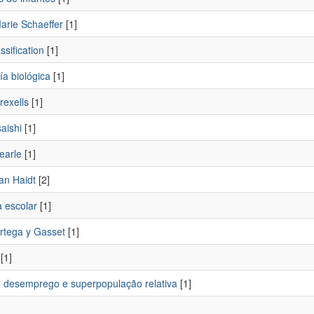
arie Schaeffer
[1]
ssification
[1]
ía biológica
[1]
rexells
[1]
aishi
[1]
earle
[1]
an Haidt
[2]
a escolar
[1]
rtega y Gasset
[1]
[1]
 desemprego e superpopulação relativa
[1]