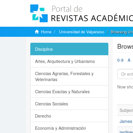
Home
Universidad de Valparaíso
Browsing Uni
Brows
Discipline
0-9
A
Artes, Arquitectura y Urbanismo
Ciencias Agrarias, Forestales y
Veterinarias
Now sho
Ciencias Exactas y Naturales
Ciencias Sociales
Subjec
Derecho
James 
Economía y Administración
jardine