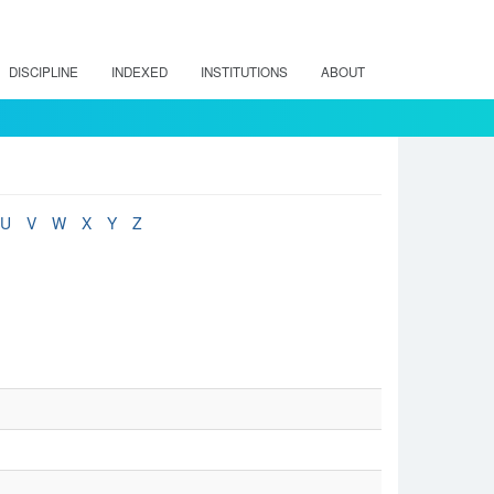
DISCIPLINE
INDEXED
INSTITUTIONS
ABOUT
U
V
W
X
Y
Z