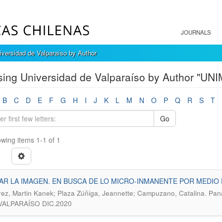
JOURNALS
versidad de Valparaíso by Author
ing Universidad de Valparaíso by Author "UN
B
C
D
E
F
G
H
I
J
K
L
M
N
O
P
Q
R
S
T
Go
wing items 1-1 of 1
AR LA IMAGEN. EN BUSCA DE LO MICRO-INMANENTE POR MEDIO 
.
rez, Martin Kanek; Plaza Zúñiga, Jeannette; Campuzano, Catalina
Pana
 VALPARAÍSO DIC.2020