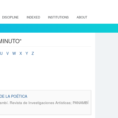
DISCIPLINE
INDEXED
INSTITUTIONS
ABOUT
IMINUTO"
U
V
W
X
Y
Z
DE LA POÉTICA
mbí. Revista de Investigaciones Artísticas; PANAMBÍ