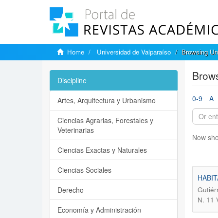
Home
Universidad de Valparaíso
Browsing Uni
Brows
Discipline
0-9
A
Artes, Arquitectura y Urbanismo
Ciencias Agrarias, Forestales y
Veterinarias
Now sho
Ciencias Exactas y Naturales
Ciencias Sociales
HABIT
Derecho
Gutiér
N. 11
Economía y Administración