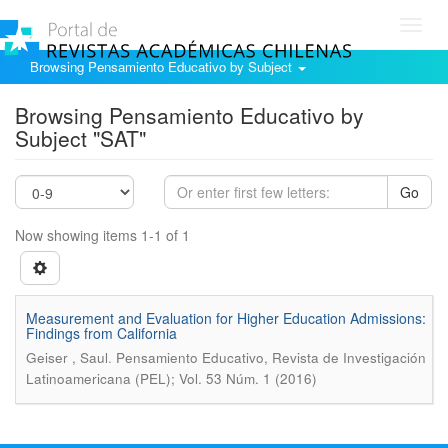
Toggl
navig
Browsing Pensamiento Educativo by Subject
Browsing Pensamiento Educativo by
Subject "SAT"
Go
Now showing items 1-1 of 1
Measurement and Evaluation for Higher Education Admissions:
Findings from California
.
Geiser , Saul
Pensamiento Educativo, Revista de Investigación
Latinoamericana (PEL); Vol. 53 Núm. 1 (2016)