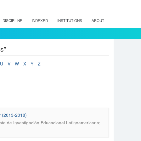
DISCIPLINE
INDEXED
INSTITUTIONS
ABOUT
s"
U
V
W
X
Y
Z
ty (2013-2018)
sta de Investigación Educacional Latinoamericana;