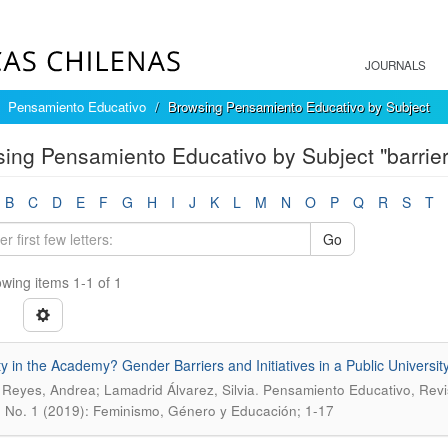
JOURNALS
Pensamiento Educativo
Browsing Pensamiento Educativo by Subject
ing Pensamiento Educativo by Subject "barrier
B
C
D
E
F
G
H
I
J
K
L
M
N
O
P
Q
R
S
T
Go
wing items 1-1 of 1
ty in the Academy? Gender Barriers and Initiatives in a Public Universi
.
Reyes, Andrea; Lamadrid Álvarez, Silvia
Pensamiento Educativo, Revi
6 No. 1 (2019): Feminismo, Género y Educación; 1-17