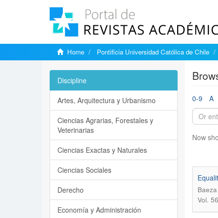
Home
Pontificia Universidad Católica de Chile
Brows
Discipline
0-9
A
Artes, Arquitectura y Urbanismo
Ciencias Agrarias, Forestales y
Veterinarias
Now sho
Ciencias Exactas y Naturales
Ciencias Sociales
Equali
Derecho
Baeza 
Vol. 5
Economía y Administración