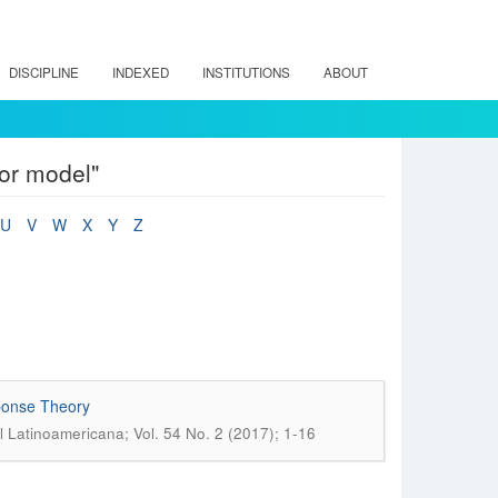
DISCIPLINE
INDEXED
INSTITUTIONS
ABOUT
or model"
U
V
W
X
Y
Z
sponse Theory
 Latinoamericana; Vol. 54 No. 2 (2017); 1-16