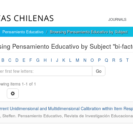
JOURNALS
Pensamiento Educativo
Browsing Pensamiento Educativo by Subject
ing Pensamiento Educativo by Subject "bi-fact
B
C
D
E
F
G
H
I
J
K
L
M
N
O
P
Q
R
S
T
Go
wing items 1-1 of 1
rent Unidimensional and Multidimensional Calibration within Item Re
.
, Steffen
Pensamiento Educativo, Revista de Investigación Educacional