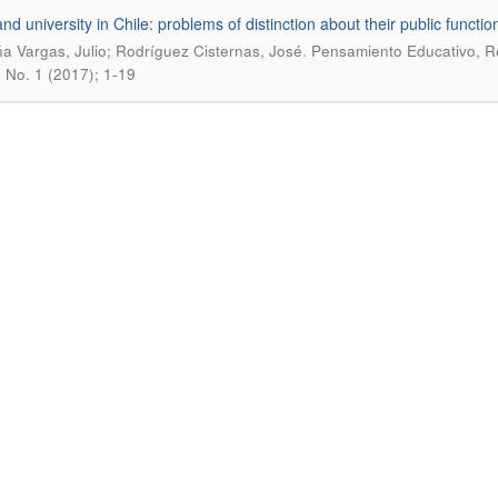
nd university in Chile: problems of distinction about their public functio
.
a Vargas, Julio; Rodríguez Cisternas, José
Pensamiento Educativo, Re
4 No. 1 (2017); 1-19