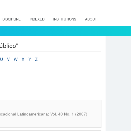
DISCIPLINE
INDEXED
INSTITUTIONS
ABOUT
úblico"
U
V
W
X
Y
Z
cacional Latinoamericana; Vol. 40 No. 1 (2007):