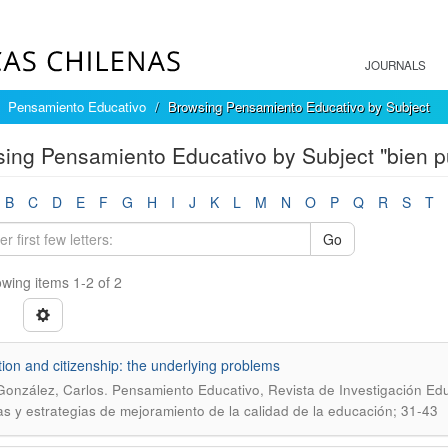
JOURNALS
Pensamiento Educativo
Browsing Pensamiento Educativo by Subject
ing Pensamiento Educativo by Subject "bien p
B
C
D
E
F
G
H
I
J
K
L
M
N
O
P
Q
R
S
T
Go
wing items 1-2 of 2
ion and citizenship: the underlying problems
.
onzález, Carlos
Pensamiento Educativo, Revista de Investigación Edu
cas y estrategias de mejoramiento de la calidad de la educación; 31-43