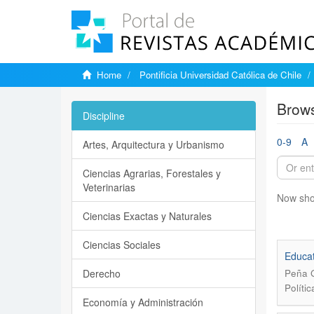
Home
Pontificia Universidad Católica de Chile
Brows
Discipline
0-9
A
Artes, Arquitectura y Urbanismo
Ciencias Agrarias, Forestales y
Veterinarias
Now sho
Ciencias Exactas y Naturales
Ciencias Sociales
Educat
Derecho
Peña G
Políti
Economía y Administración