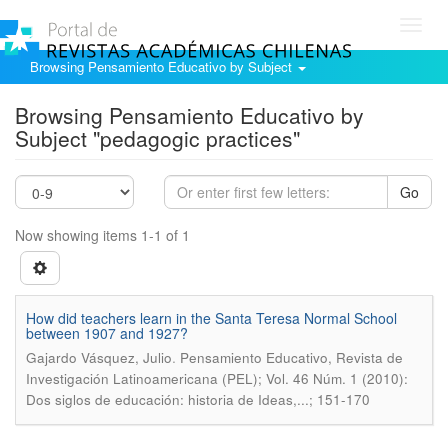
Toggl
navig
Browsing Pensamiento Educativo by Subject
Browsing Pensamiento Educativo by
Subject "pedagogic practices"
Go
Now showing items 1-1 of 1
How did teachers learn in the Santa Teresa Normal School
between 1907 and 1927?
.
Gajardo Vásquez, Julio
Pensamiento Educativo, Revista de
Investigación Latinoamericana (PEL); Vol. 46 Núm. 1 (2010):
Dos siglos de educación: historia de Ideas,...; 151-170