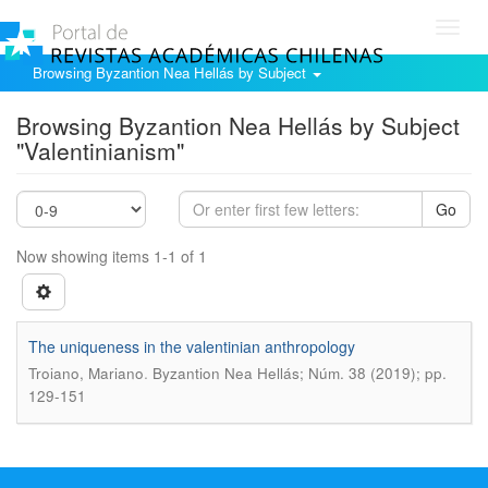
Toggl
navig
Browsing Byzantion Nea Hellás by Subject
Browsing Byzantion Nea Hellás by Subject
"Valentinianism"
Go
Now showing items 1-1 of 1
The uniqueness in the valentinian anthropology
.
Troiano, Mariano
Byzantion Nea Hellás; Núm. 38 (2019); pp.
129-151