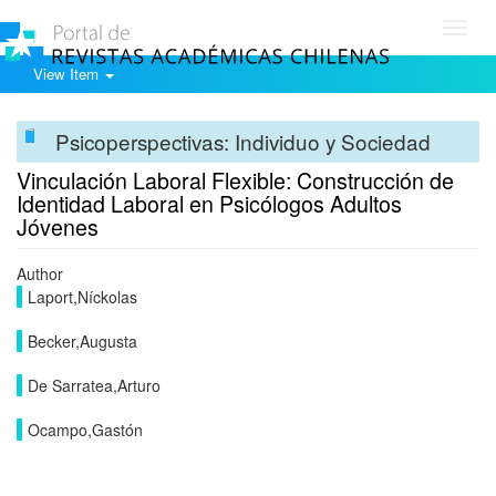
Toggl
navig
View Item
Psicoperspectivas: Individuo y Sociedad
Vinculación Laboral Flexible: Construcción de
Identidad Laboral en Psicólogos Adultos
Jóvenes
Author
Laport,Níckolas
Becker,Augusta
De Sarratea,Arturo
Ocampo,Gastón