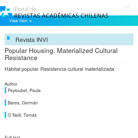
Toggl
navig
View Item
Revista INVI
Popular Housing. Materialized Cultural
Resistance
Hábitat popular. Resistencia cultural materializada
Author
Peyloubet, Paula
Barea, Germán
O´Neill, Tomás
Full text