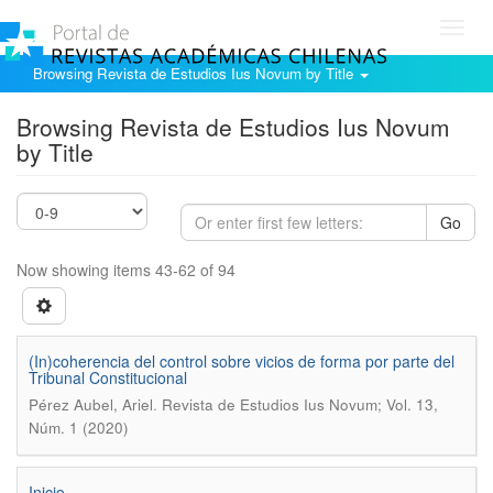
Toggl
navig
Browsing Revista de Estudios Ius Novum by Title
Browsing Revista de Estudios Ius Novum
by Title
Go
Now showing items 43-62 of 94
(In)coherencia del control sobre vicios de forma por parte del
Tribunal Constitucional
.
Pérez Aubel, Ariel
Revista de Estudios Ius Novum; Vol. 13,
Núm. 1 (2020)
Inicio