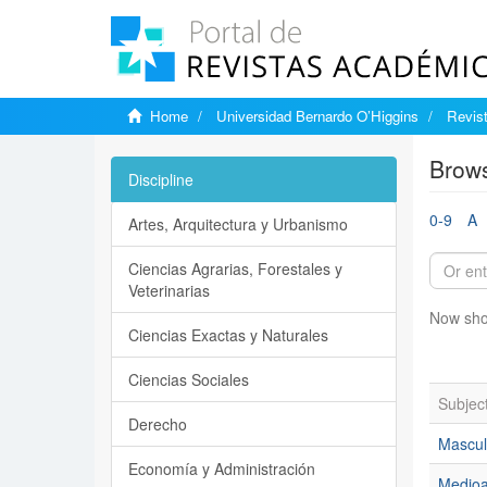
Home
Universidad Bernardo O’Higgins
Revis
Brows
Discipline
0-9
A
Artes, Arquitectura y Urbanismo
Ciencias Agrarias, Forestales y
Veterinarias
Now sho
Ciencias Exactas y Naturales
Ciencias Sociales
Subjec
Derecho
Mascul
Economía y Administración
Medioa