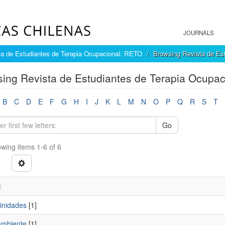
JOURNALS
ta de Estudiantes de Terapia Ocupacional: RETO
Browsing Revista de Es
ing Revista de Estudiantes de Terapia Ocupac
B
C
D
E
F
G
H
I
J
K
L
M
N
O
P
Q
R
S
T
Go
wing items 1-6 of 6
t
inidades
[1]
mbiente
[1]