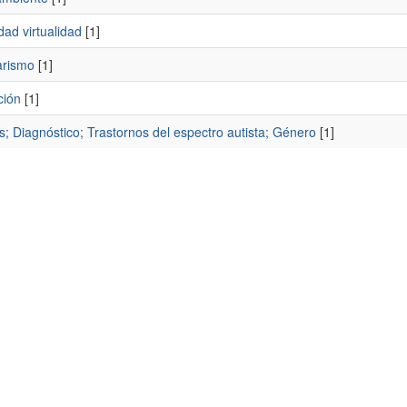
ad virtualidad
[1]
rismo
[1]
ción
[1]
; Diagnóstico; Trastornos del espectro autista; Género
[1]