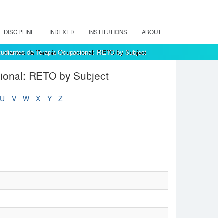
DISCIPLINE
INDEXED
INSTITUTIONS
ABOUT
tudiantes de Terapia Ocupacional: RETO by Subject
ional: RETO by Subject
U
V
W
X
Y
Z