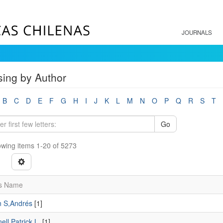
JOURNALS
ing by Author
B
C
D
E
F
G
H
I
J
K
L
M
N
O
P
Q
R
S
T
Go
wing items 1-20 of 5273
s Name
n S,Andrés
[1]
ll,Patrick L.
[1]