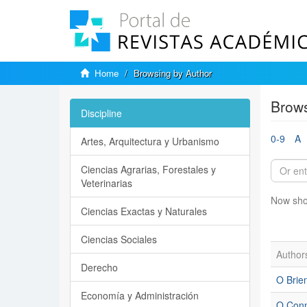
Home
Browsing by Author
Brows
Discipline
0-9
A
Artes, Arquitectura y Urbanismo
Ciencias Agrarias, Forestales y
Veterinarias
Now sho
Ciencias Exactas y Naturales
Ciencias Sociales
Author
Derecho
O Brie
Economía y Administración
O Conne