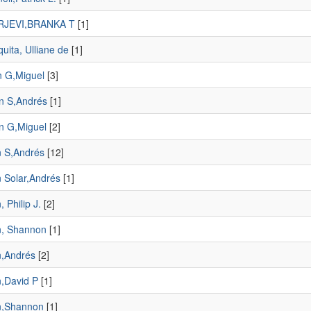
URJEVI,BRANKA T
[1]
uita, Ulliane de
[1]
 G,Miguel
[3]
en S,Andrés
[1]
n G,Miguel
[2]
n S,Andrés
[12]
n Solar,Andrés
[1]
, Philip J.
[2]
n, Shannon
[1]
n,Andrés
[2]
n,David P
[1]
n,Shannon
[1]