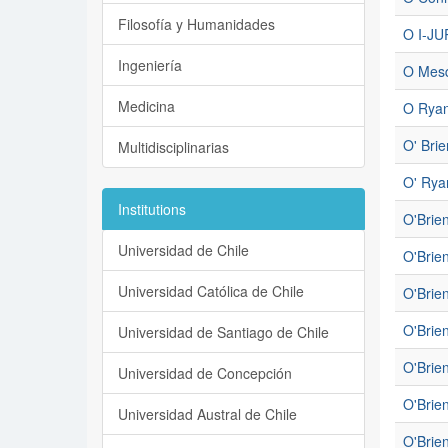
Filosofía y Humanidades
O I-J
Ingeniería
O Mesq
Medicina
O Ryan
O' Bri
Multidisciplinarias
O' Rya
Institutions
O'Brie
Universidad de Chile
O'Brie
Universidad Católica de Chile
O'Brien
O'Brie
Universidad de Santiago de Chile
O'Brie
Universidad de Concepción
O'Brie
Universidad Austral de Chile
O'Brie