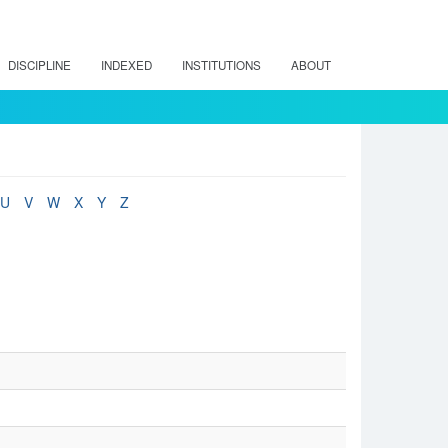
DISCIPLINE
INDEXED
INSTITUTIONS
ABOUT
U
V
W
X
Y
Z