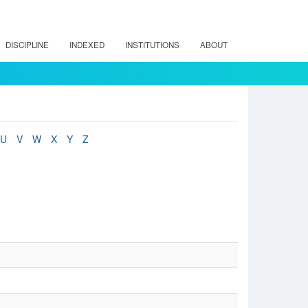
DISCIPLINE
INDEXED
INSTITUTIONS
ABOUT
U
V
W
X
Y
Z