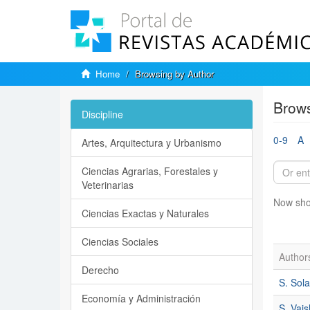
Home
Browsing by Author
Brows
Discipline
0-9
A
Artes, Arquitectura y Urbanismo
Ciencias Agrarias, Forestales y
Veterinarias
Now sho
Ciencias Exactas y Naturales
Ciencias Sociales
Author
Derecho
S. Sola
Economía y Administración
S. Vais