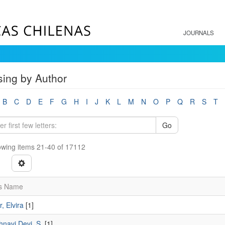
JOURNALS
ing by Author
B
C
D
E
F
G
H
I
J
K
L
M
N
O
P
Q
R
S
T
Go
wing items 21-40 of 17112
s Name
r, Elvira
[1]
hnavi Devi, S.
[1]