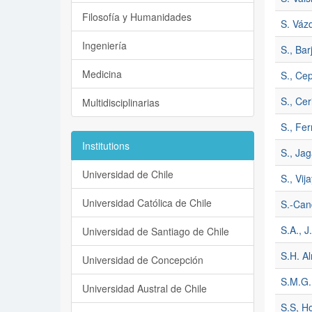
Filosofía y Humanidades
S. Váz
Ingeniería
S., Bar
Medicina
S., Ce
S., Ceri
Multidisciplinarias
S., Fe
Institutions
S., Ja
Universidad de Chile
S., Vij
Universidad Católica de Chile
S.-Can
S.A., J.
Universidad de Santiago de Chile
S.H. A
Universidad de Concepción
S.M.G.
Universidad Austral de Chile
S.S, H