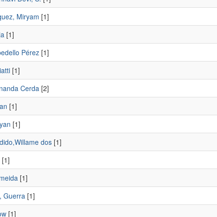
quez, Miryam
[1]
ja
[1]
pedello Pérez
[1]
atti
[1]
rnanda Cerda
[2]
gan
[1]
ayan
[1]
dido,Willame dos
[1]
[1]
lmeida
[1]
, Guerra
[1]
ow
[1]