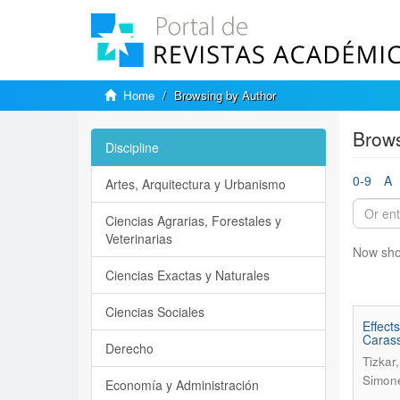
Home
Browsing by Author
Brows
Discipline
0-9
A
Artes, Arquitectura y Urbanismo
Ciencias Agrarias, Forestales y
Veterinarias
Now sho
Ciencias Exactas y Naturales
Ciencias Sociales
Effect
Carass
Derecho
Tizkar
Simone
Economía y Administración