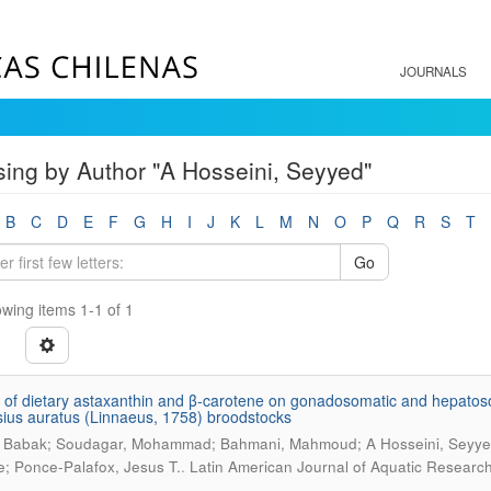
JOURNALS
ing by Author "A Hosseini, Seyyed"
B
C
D
E
F
G
H
I
J
K
L
M
N
O
P
Q
R
S
T
Go
wing items 1-1 of 1
s of dietary astaxanthin and β-carotene on gonadosomatic and hepatosom
ius auratus (Linnaeus, 1758) broodstocks
, Babak; Soudagar, Mohammad; Bahmani, Mahmoud; A Hosseini, Seyyed
.
; Ponce-Palafox, Jesus T.
Latin American Journal of Aquatic Research