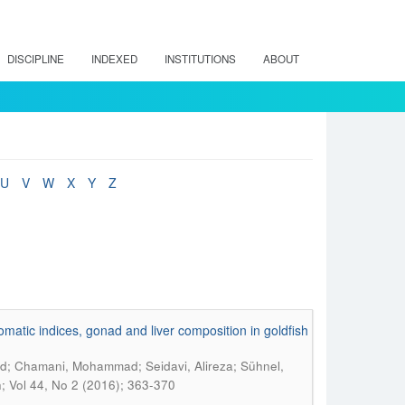
DISCIPLINE
INDEXED
INSTITUTIONS
ABOUT
U
V
W
X
Y
Z
atic indices, gonad and liver composition in goldfish
; Chamani, Mohammad; Seidavi, Alireza; Sühnel,
; Vol 44, No 2 (2016); 363-370